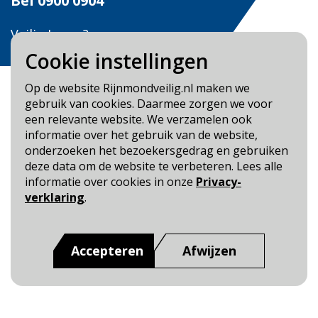
Bel
0900 0904
Veilig Leven?
Bel 0900-8387
Cookie instellingen
Op de website Rijnmondveilig.nl maken we
gebruik van cookies. Daarmee zorgen we voor
een relevante website. We verzamelen ook
informatie over het gebruik van de website,
Blijf op de hoogte
onderzoeken het bezoekersgedrag en gebruiken
deze data om de website te verbeteren. Lees alle
Cookie- en Privacybeleid
informatie over cookies in onze
Privacy-
Toegankelijkheid
verklaring
.
Dit is een website van
:
Veiligheidsregio Rotterdam-
Rijnmond
Accepteren
Afwijzen