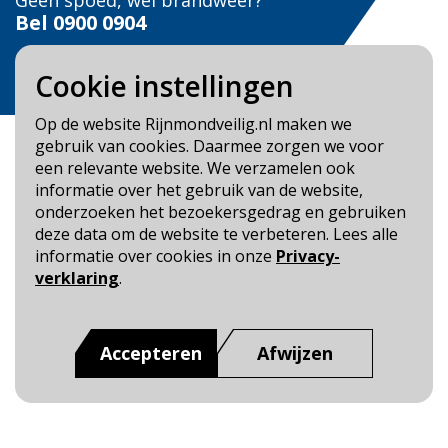
Geen spoed, wel brandweer?
Bel
0900 0904
Veilig Leven?
Cookie instellingen
Bel 0900-8387
Op de website Rijnmondveilig.nl maken we
gebruik van cookies. Daarmee zorgen we voor
een relevante website. We verzamelen ook
informatie over het gebruik van de website,
onderzoeken het bezoekersgedrag en gebruiken
Blijf op de hoogte
deze data om de website te verbeteren. Lees alle
informatie over cookies in onze
Privacy-
Cookie- en Privacybeleid
verklaring
.
Toegankelijkheid
Dit is een website van
:
Veiligheidsregio Rotterdam-
Accepteren
Afwijzen
Rijnmond