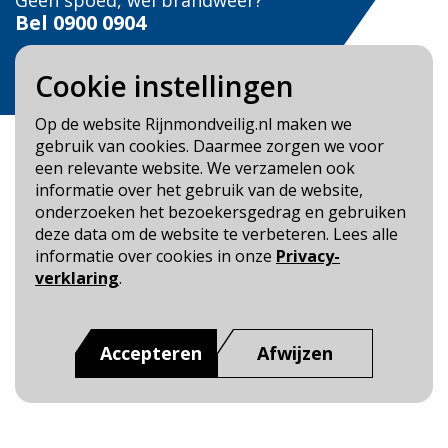
Geen spoed, wel brandweer?
Bel
0900 0904
Veilig Leven?
Cookie instellingen
Bel 0900-8387
Op de website Rijnmondveilig.nl maken we
gebruik van cookies. Daarmee zorgen we voor
een relevante website. We verzamelen ook
informatie over het gebruik van de website,
onderzoeken het bezoekersgedrag en gebruiken
Blijf op de hoogte
deze data om de website te verbeteren. Lees alle
informatie over cookies in onze
Privacy-
Cookie- en Privacybeleid
verklaring
.
Toegankelijkheid
Dit is een website van
:
Veiligheidsregio Rotterdam-
Accepteren
Afwijzen
Rijnmond