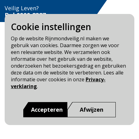
Veilig Leven?
Bel 0900-8387
Cookie instellingen
Op de website Rijnmondveilig.nl maken we
gebruik van cookies. Daarmee zorgen we voor
een relevante website. We verzamelen ook
Blijf op de hoogte
informatie over het gebruik van de website,
onderzoeken het bezoekersgedrag en gebruiken
Cookie- en Privacybeleid
deze data om de website te verbeteren. Lees alle
Toegankelijkheid
informatie over cookies in onze
Privacy-
verklaring
.
Dit is een website van
:
Veiligheidsregio Rotterdam-
Rijnmond
Accepteren
Afwijzen