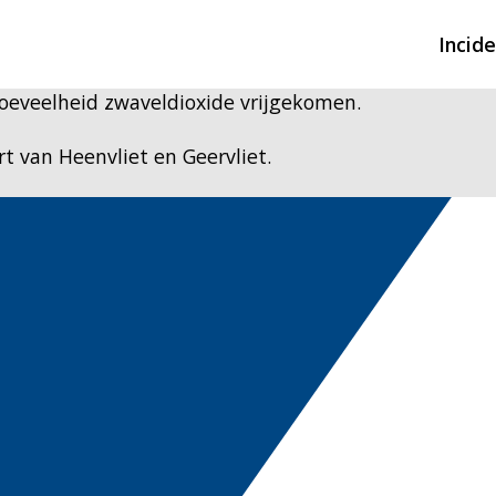
Incid
hoeveelheid zwaveldioxide vrijgekomen.
Overzicht incidente
t van Heenvliet en Geervliet.
Hulpdiensten nodig
CIN-meldingen