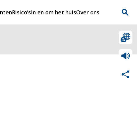
enten
Risico’s
In en om het huis
Over ons
n
Over Rijnmondveilig
?
Nieuws
Veilig Leven
Contact