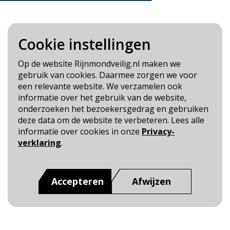
Cookie instellingen
Blijf op de hoogte
Op de website Rijnmondveilig.nl maken we
gebruik van cookies. Daarmee zorgen we voor
Cookie- en Privacybeleid
een relevante website. We verzamelen ook
Toegankelijkheid
informatie over het gebruik van de website,
onderzoeken het bezoekersgedrag en gebruiken
Dit is een website van
:
Veiligheidsregio Rotterdam-
deze data om de website te verbeteren. Lees alle
Rijnmond
informatie over cookies in onze
Privacy-
verklaring
.
Accepteren
Afwijzen