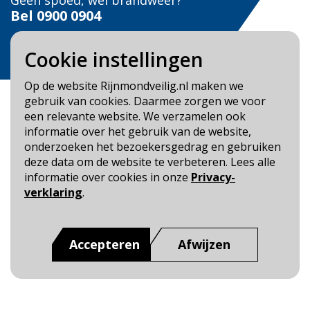
Geen spoed, wel brandweer?
Bel
0900 0904
Veilig Leven?
Cookie instellingen
Bel 0900-8387
Op de website Rijnmondveilig.nl maken we
gebruik van cookies. Daarmee zorgen we voor
een relevante website. We verzamelen ook
informatie over het gebruik van de website,
onderzoeken het bezoekersgedrag en gebruiken
Blijf op de hoogte
deze data om de website te verbeteren. Lees alle
informatie over cookies in onze
Privacy-
Cookie- en Privacybeleid
verklaring
.
Toegankelijkheid
Dit is een website van
:
Veiligheidsregio Rotterdam-
Accepteren
Afwijzen
Rijnmond