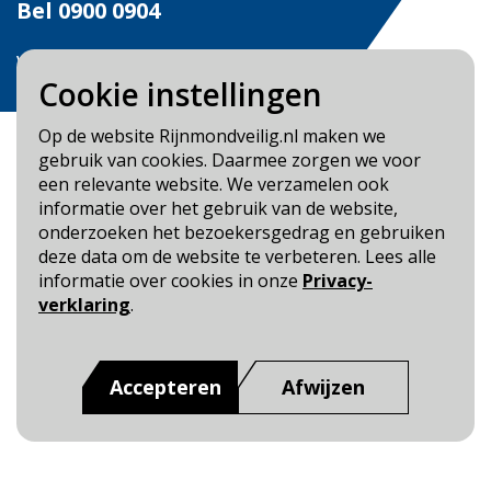
Bel
0900 0904
Veilig Leven?
Bel 0900-8387
Cookie instellingen
Op de website Rijnmondveilig.nl maken we
gebruik van cookies. Daarmee zorgen we voor
een relevante website. We verzamelen ook
informatie over het gebruik van de website,
Blijf op de hoogte
onderzoeken het bezoekersgedrag en gebruiken
deze data om de website te verbeteren. Lees alle
informatie over cookies in onze
Privacy-
Cookie- en Privacybeleid
verklaring
.
Toegankelijkheid
Dit is een website van
:
Veiligheidsregio Rotterdam-
Rijnmond
Accepteren
Afwijzen