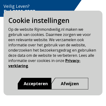
Veilig Leven?
Bel 0900-8387
Cookie instellingen
Op de website Rijnmondveilig.nl maken we
gebruik van cookies. Daarmee zorgen we voor
een relevante website. We verzamelen ook
Blijf op de hoogte
informatie over het gebruik van de website,
onderzoeken het bezoekersgedrag en gebruiken
Cookie- en Privacybeleid
deze data om de website te verbeteren. Lees alle
Toegankelijkheid
informatie over cookies in onze
Privacy-
verklaring
.
Dit is een website van
:
Veiligheidsregio Rotterdam-
Rijnmond
Accepteren
Afwijzen