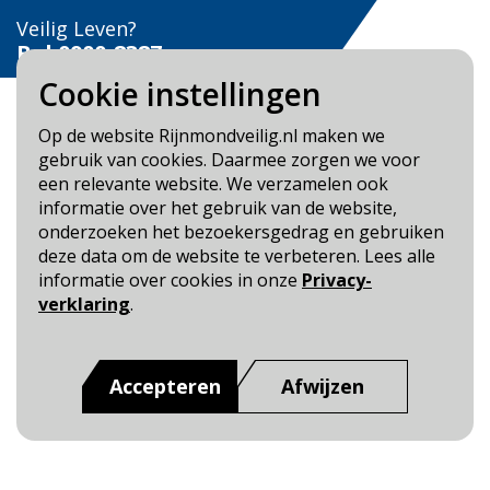
Veilig Leven?
Bel 0900-8387
Cookie instellingen
Op de website Rijnmondveilig.nl maken we
gebruik van cookies. Daarmee zorgen we voor
een relevante website. We verzamelen ook
Blijf op de hoogte
informatie over het gebruik van de website,
onderzoeken het bezoekersgedrag en gebruiken
Cookie- en Privacybeleid
deze data om de website te verbeteren. Lees alle
Toegankelijkheid
informatie over cookies in onze
Privacy-
verklaring
.
Dit is een website van
:
Veiligheidsregio Rotterdam-
Rijnmond
Accepteren
Afwijzen