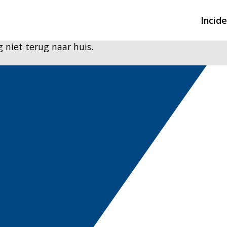
Incid
 niet terug naar huis.
Overzicht incidente
Hulpdiensten nodig
CIN-meldingen