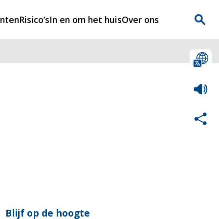
enten
Risico’s
In en om het huis
Over ons
n
Over Rijnmondveilig
?
Nieuws
Veilig Leven
Contact
Blijf op de hoogte