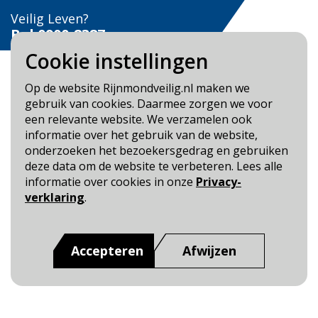
Veilig Leven?
Bel 0900-8387
Cookie instellingen
Op de website Rijnmondveilig.nl maken we
gebruik van cookies. Daarmee zorgen we voor
een relevante website. We verzamelen ook
Blijf op de hoogte
informatie over het gebruik van de website,
onderzoeken het bezoekersgedrag en gebruiken
Cookie- en Privacybeleid
deze data om de website te verbeteren. Lees alle
Toegankelijkheid
informatie over cookies in onze
Privacy-
verklaring
.
Dit is een website van
:
Veiligheidsregio Rotterdam-
Rijnmond
Accepteren
Afwijzen