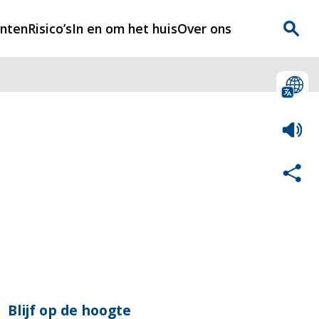
enten
Risico’s
In en om het huis
Over ons
n
Over Rijnmondveilig
?
Nieuws
Veilig Leven
Contact
Blijf op de hoogte