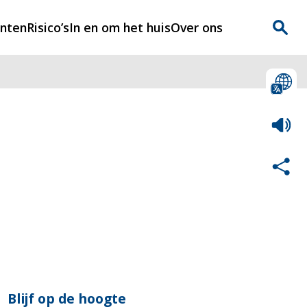
enten
Risico’s
In en om het huis
Over ons
n
Over Rijnmondveilig
?
Nieuws
Veilig Leven
Contact
Blijf op de hoogte