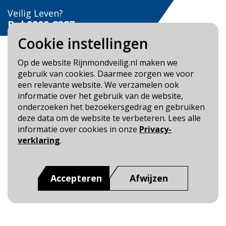
Veilig Leven?
Bel 0900-8387
Cookie instellingen
Op de website Rijnmondveilig.nl maken we
gebruik van cookies. Daarmee zorgen we voor
een relevante website. We verzamelen ook
Blijf op de hoogte
informatie over het gebruik van de website,
onderzoeken het bezoekersgedrag en gebruiken
Cookie- en Privacybeleid
deze data om de website te verbeteren. Lees alle
Toegankelijkheid
informatie over cookies in onze
Privacy-
verklaring
.
Dit is een website van
:
Veiligheidsregio Rotterdam-
Rijnmond
Accepteren
Afwijzen