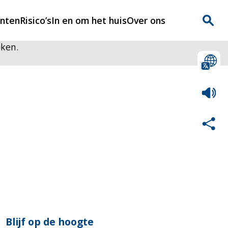
enten
Risico’s
In en om het huis
Over ons
eken.
n
Over Rijnmondveilig
?
Nieuws
Veilig Leven
Contact
Blijf op de hoogte