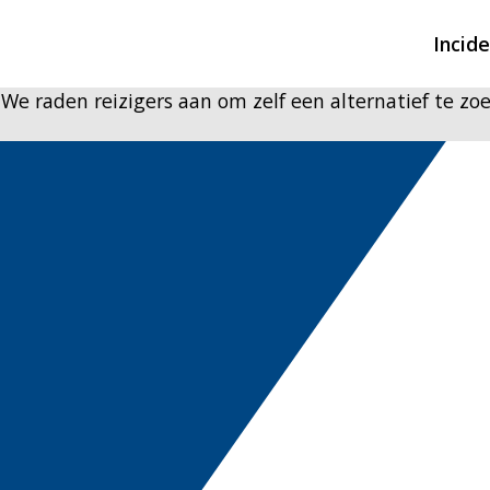
Incid
e raden reizigers aan om zelf een alternatief te zo
Overzicht incidente
Hulpdiensten nodig
CIN-meldingen