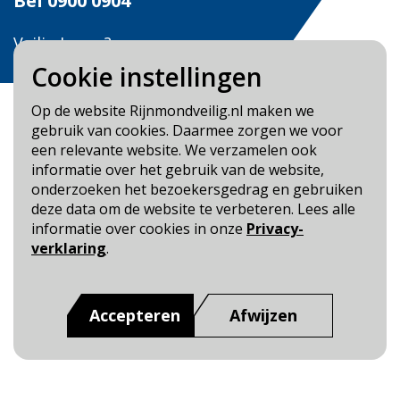
Bel
0900 0904
Veilig Leven?
Bel 0900-8387
Cookie instellingen
Op de website Rijnmondveilig.nl maken we
gebruik van cookies. Daarmee zorgen we voor
een relevante website. We verzamelen ook
informatie over het gebruik van de website,
Blijf op de hoogte
onderzoeken het bezoekersgedrag en gebruiken
deze data om de website te verbeteren. Lees alle
Cookie- en Privacybeleid
informatie over cookies in onze
Privacy-
Toegankelijkheid
verklaring
.
Dit is een website van
:
Veiligheidsregio Rotterdam-
Rijnmond
Accepteren
Afwijzen