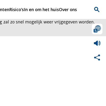
enten
Risico’s
In en om het huis
Over ons
 zal zo snel mogelijk weer vrijgegeven worden.
n
Over Rijnmondveilig
?
Nieuws
Veilig Leven
Contact