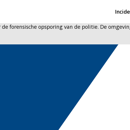
Incid
e forensische opsporing van de politie. De omgeving
Overzicht incidente
Hulpdiensten nodig
CIN-meldingen