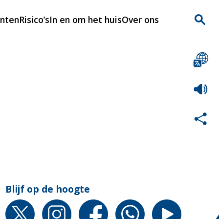
enten
Risico’s
In en om het huis
Over ons
n
Over Rijnmondveilig
?
Nieuws
Veilig Leven
Contact
Blijf op de hoogte