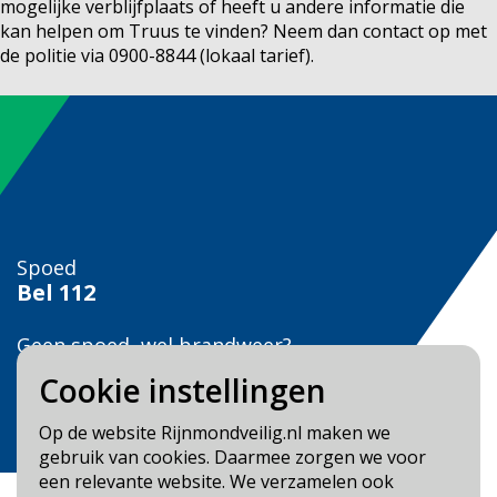
mogelijke verblijfplaats of heeft u andere informatie die
kan helpen om Truus te vinden? Neem dan contact op met
de politie via 0900-8844 (lokaal tarief).
Spoed
Bel
112
Geen spoed, wel brandweer?
Bel
0900 0904
Cookie instellingen
Veilig Leven?
Op de website Rijnmondveilig.nl maken we
Bel 0900-8387
gebruik van cookies. Daarmee zorgen we voor
een relevante website. We verzamelen ook