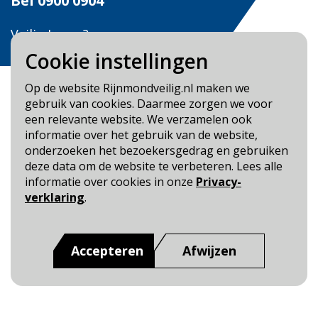
Bel
0900 0904
Veilig Leven?
Bel 0900-8387
Cookie instellingen
Op de website Rijnmondveilig.nl maken we
gebruik van cookies. Daarmee zorgen we voor
een relevante website. We verzamelen ook
informatie over het gebruik van de website,
Blijf op de hoogte
onderzoeken het bezoekersgedrag en gebruiken
deze data om de website te verbeteren. Lees alle
Cookie- en Privacybeleid
informatie over cookies in onze
Privacy-
Toegankelijkheid
verklaring
.
Dit is een website van
:
Veiligheidsregio Rotterdam-
Rijnmond
Accepteren
Afwijzen