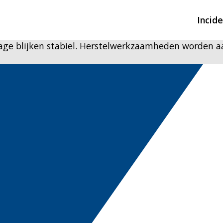
Incid
kage blijken stabiel. Herstelwerkzaamheden worden 
Overzicht incidente
Hulpdiensten nodig
CIN-meldingen