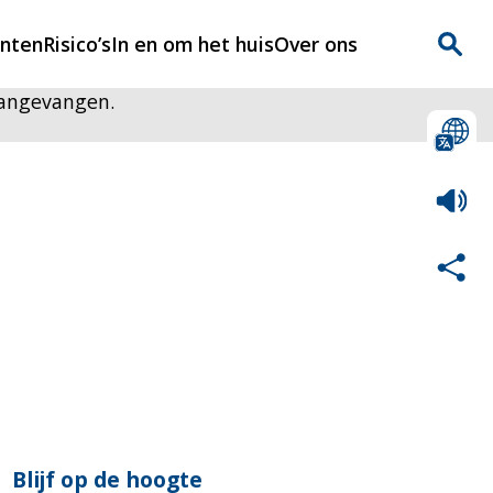
enten
Risico’s
In en om het huis
Over ons
aangevangen.
n
Over Rijnmondveilig
?
Nieuws
Veilig Leven
Contact
Blijf op de hoogte