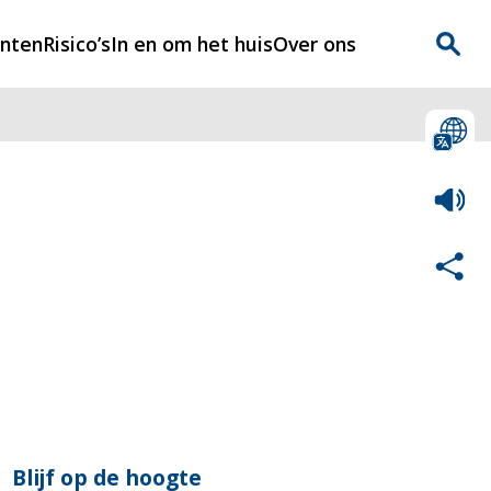
enten
Risico’s
In en om het huis
Over ons
n
Over Rijnmondveilig
?
Nieuws
Veilig Leven
Contact
Blijf op de hoogte