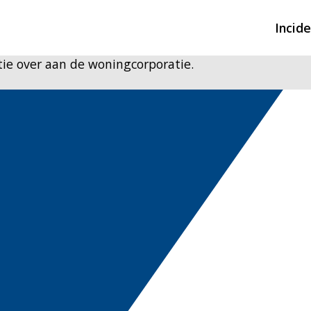
Incid
ie over aan de woningcorporatie.
Overzicht incidente
Hulpdiensten nodig
CIN-meldingen