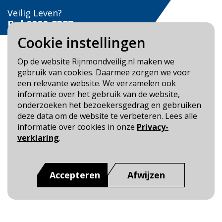
Veilig Leven?
Bel 0900-8387
Cookie instellingen
Op de website Rijnmondveilig.nl maken we
gebruik van cookies. Daarmee zorgen we voor
een relevante website. We verzamelen ook
Blijf op de hoogte
informatie over het gebruik van de website,
onderzoeken het bezoekersgedrag en gebruiken
Cookie- en Privacybeleid
deze data om de website te verbeteren. Lees alle
Toegankelijkheid
informatie over cookies in onze
Privacy-
verklaring
.
Dit is een website van
:
Veiligheidsregio Rotterdam-
Rijnmond
Accepteren
Afwijzen