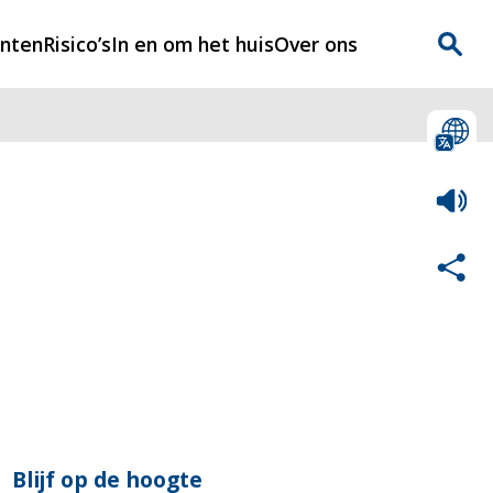
enten
Risico’s
In en om het huis
Over ons
n
Over Rijnmondveilig
?
Nieuws
Veilig Leven
Contact
Blijf op de hoogte