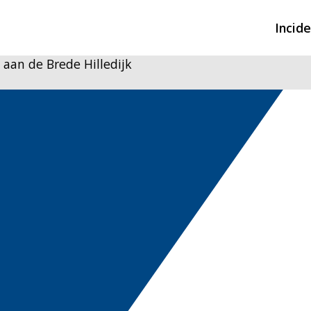
Incid
an de Brede Hilledijk
Overzicht incidente
Hulpdiensten nodig
CIN-meldingen