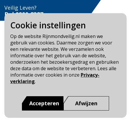
Veilig Leven?
Bel 0900-8387
Cookie instellingen
Op de website Rijnmondveilig.nl maken we
gebruik van cookies. Daarmee zorgen we voor
een relevante website. We verzamelen ook
Blijf op de hoogte
informatie over het gebruik van de website,
onderzoeken het bezoekersgedrag en gebruiken
Cookie- en Privacybeleid
deze data om de website te verbeteren. Lees alle
Toegankelijkheid
informatie over cookies in onze
Privacy-
verklaring
.
Dit is een website van
:
Veiligheidsregio Rotterdam-
Rijnmond
Accepteren
Afwijzen