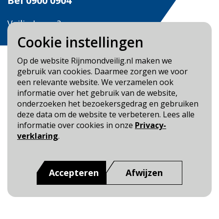
Bel
0900 0904
Veilig Leven?
Bel 0900-8387
Cookie instellingen
Op de website Rijnmondveilig.nl maken we
gebruik van cookies. Daarmee zorgen we voor
een relevante website. We verzamelen ook
informatie over het gebruik van de website,
Blijf op de hoogte
onderzoeken het bezoekersgedrag en gebruiken
deze data om de website te verbeteren. Lees alle
Cookie- en Privacybeleid
informatie over cookies in onze
Privacy-
Toegankelijkheid
verklaring
.
Dit is een website van
:
Veiligheidsregio Rotterdam-
Rijnmond
Accepteren
Afwijzen