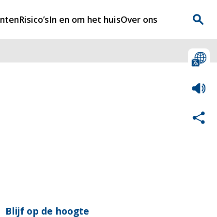
enten
Risico’s
In en om het huis
Over ons
n
Over Rijnmondveilig
?
Nieuws
Veilig Leven
Contact
Blijf op de hoogte