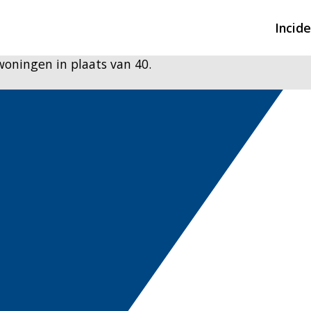
Incid
woningen in plaats van 40.
Overzicht incidente
Hulpdiensten nodig
CIN-meldingen