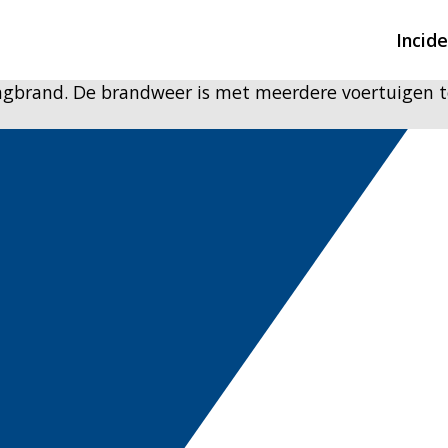
Incid
ingbrand. De brandweer is met meerdere voertuigen t
Overzicht incidente
Hulpdiensten nodig
CIN-meldingen