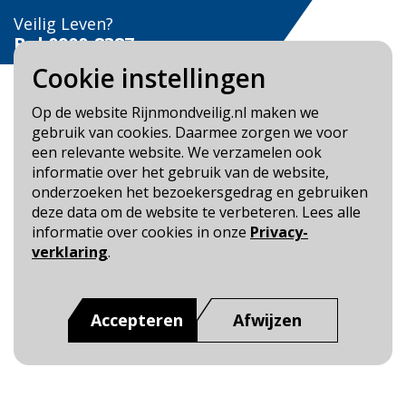
Veilig Leven?
Bel 0900-8387
Cookie instellingen
Op de website Rijnmondveilig.nl maken we
gebruik van cookies. Daarmee zorgen we voor
een relevante website. We verzamelen ook
Blijf op de hoogte
informatie over het gebruik van de website,
onderzoeken het bezoekersgedrag en gebruiken
Cookie- en Privacybeleid
deze data om de website te verbeteren. Lees alle
Toegankelijkheid
informatie over cookies in onze
Privacy-
verklaring
.
Dit is een website van
:
Veiligheidsregio Rotterdam-
Rijnmond
Accepteren
Afwijzen