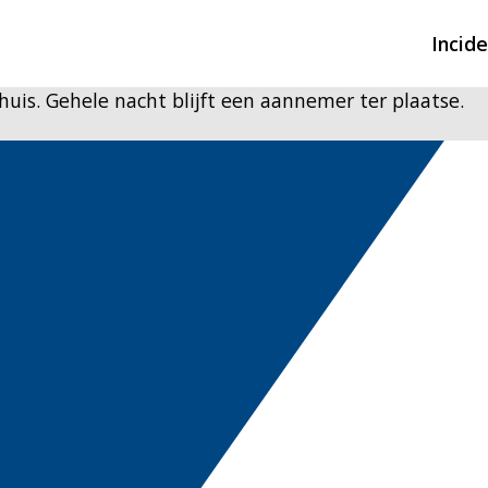
Incid
huis. Gehele nacht blijft een aannemer ter plaatse.
Overzicht incidente
Hulpdiensten nodig
CIN-meldingen