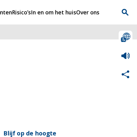
enten
Risico’s
In en om het huis
Over ons
n
Over Rijnmondveilig
?
Nieuws
Veilig Leven
Contact
Blijf op de hoogte