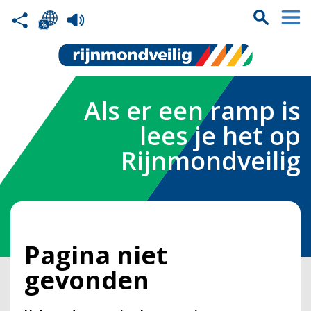
Als er een ramp is
lees je het op
Rijnmondveilig
Pagina niet
gevonden