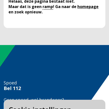
Helaas, deze pagina bestaat niet.
Maar dat is geen
ramp
! Ga naar de
homepage
en zoek opnieuw.
Spoed
Bel
112
Geen spoed, wel brandweer?
Bel
0900 0904