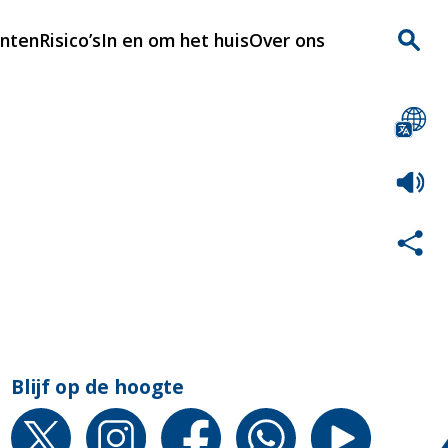
enten
Risico’s
In en om het huis
Over ons
n
Over Rijnmondveilig
?
Nieuws
Veilig Leven
Contact
Blijf op de hoogte