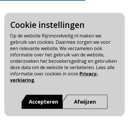
Cookie instellingen
Blijf op de hoogte
Op de website Rijnmondveilig.nl maken we
gebruik van cookies. Daarmee zorgen we voor
Cookie- en Privacybeleid
een relevante website. We verzamelen ook
Toegankelijkheid
informatie over het gebruik van de website,
onderzoeken het bezoekersgedrag en gebruiken
Dit is een website van
:
Veiligheidsregio Rotterdam-
deze data om de website te verbeteren. Lees alle
Rijnmond
informatie over cookies in onze
Privacy-
verklaring
.
Accepteren
Afwijzen