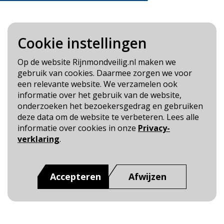
Cookie instellingen
Blijf op de hoogte
Op de website Rijnmondveilig.nl maken we
gebruik van cookies. Daarmee zorgen we voor
Cookie- en Privacybeleid
een relevante website. We verzamelen ook
Toegankelijkheid
informatie over het gebruik van de website,
onderzoeken het bezoekersgedrag en gebruiken
Dit is een website van
:
Veiligheidsregio Rotterdam-
deze data om de website te verbeteren. Lees alle
Rijnmond
informatie over cookies in onze
Privacy-
verklaring
.
Accepteren
Afwijzen