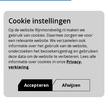
Cookie instellingen
Blijf op de hoogte
Op de website Rijnmondveilig.nl maken we
gebruik van cookies. Daarmee zorgen we voor
Cookie- en Privacybeleid
een relevante website. We verzamelen ook
Toegankelijkheid
informatie over het gebruik van de website,
onderzoeken het bezoekersgedrag en gebruiken
Dit is een website van
:
Veiligheidsregio Rotterdam-
deze data om de website te verbeteren. Lees alle
Rijnmond
informatie over cookies in onze
Privacy-
verklaring
.
Accepteren
Afwijzen